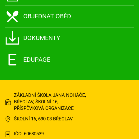
OBJEDNAT OBĚD
DOKUMENTY
EDUPAGE
ZÁKLADNÍ ŠKOLA JANA NOHÁČE,
BŘECLAV, ŠKOLNÍ 16,
PŘÍSPĚVKOVÁ ORGANIZACE
ŠKOLNÍ 16, 690 03 BŘECLAV
IČO: 60680539