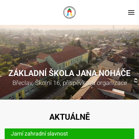
ZÁKLADNÍ ŠKOLA JANA NOHÁČE
Břeclav, Školní 16, příspěvková organizace
AKTUÁLNĚ
Jarní zahradní slavnost